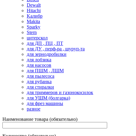
Dewalt
Hitachi
Kалибр
Makita
Sparky
Stern
uнтерскол
для ДП , ПЦ , ПТ
для ДУ , перф-ра , шуруп-та
для зернодробилки
для лобзика
для насосов
для ПШМ , ЛШМ
для пылесоса
для рубанка
для стиралки
для триммеров и газонокосилок
для УШМ (болгарка)
для фрез машины
разное
Наименование товара (обязательно)
Количество (обязательно)