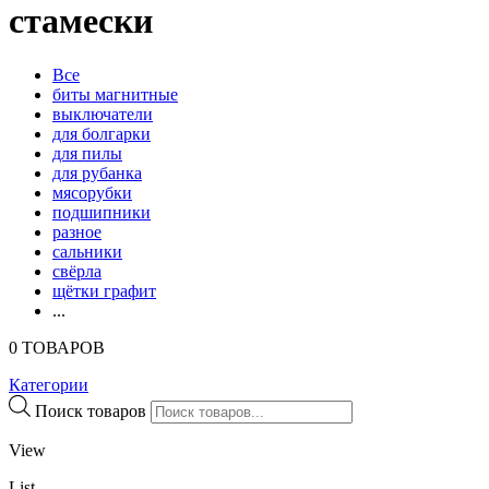
стамески
Все
биты магнитные
выключатели
для болгарки
для пилы
для рубанка
мясорубки
подшипники
разное
сальники
свёрла
щётки графит
...
0 ТОВАРОВ
Категории
Поиск товаров
View
List