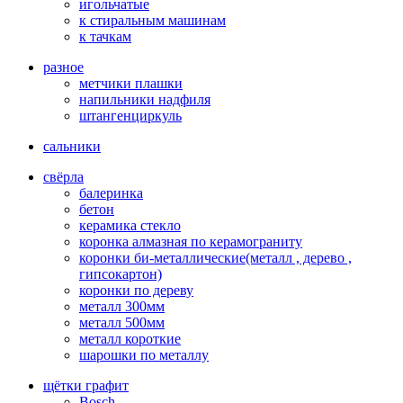
игольчатые
к стиральным машинам
к тачкам
разное
метчики плашки
напильники надфиля
штангенциркуль
сальники
свёрла
балеринка
бетон
керамика стекло
коронка алмазная по керамограниту
коронки би-металлические(металл , дерево ,
гипсокартон)
коронки по дереву
металл 300мм
металл 500мм
металл короткие
шарошки по металлу
щётки графит
Bosch