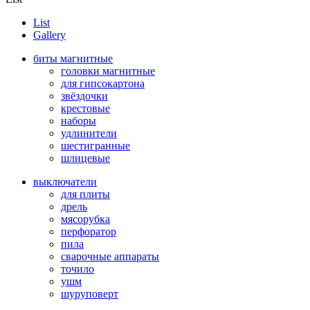
List
Gallery
биты магнитные
головки магнитные
для гипсокартона
звёздочки
крестовые
наборы
удлинители
шестигранные
шлицевые
выключатели
для плиты
дрель
мясорубка
перфоратор
пила
сварочные аппараты
точило
ушм
шуруповерт