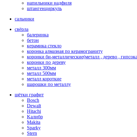
напильники надфиля
штангенциркуль
сальники
свёрла
балеринка
бетон
керамика стекло
коронка алмазная по керамограниту
коронки би-металлические(металл , дерево , гипсок
коронки по дереву
металл 300мм
металл 500мм
металл короткие
шарошки по металлу
щётки графит
Bosch
Dewalt
Hitachi
Kалибр
Makita
Sparky
Stern