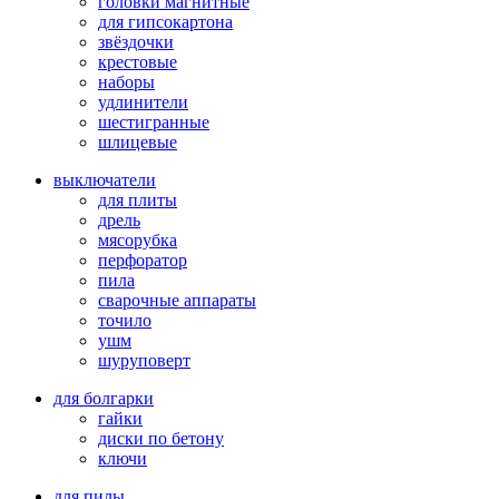
головки магнитные
для гипсокартона
звёздочки
крестовые
наборы
удлинители
шестигранные
шлицевые
выключатели
для плиты
дрель
мясорубка
перфоратор
пила
сварочные аппараты
точило
ушм
шуруповерт
для болгарки
гайки
диски по бетону
ключи
для пилы