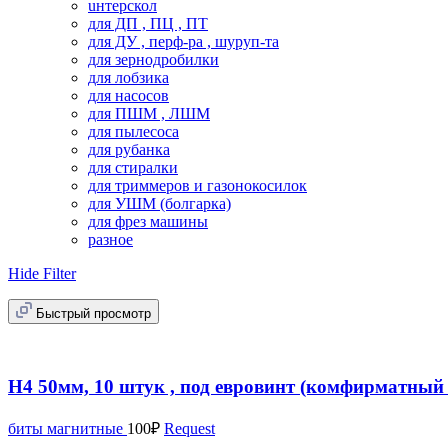
uнтерскол
для ДП , ПЦ , ПТ
для ДУ , перф-ра , шуруп-та
для зернодробилки
для лобзика
для насосов
для ПШМ , ЛШМ
для пылесоса
для рубанка
для стиралки
для триммеров и газонокосилок
для УШМ (болгарка)
для фрез машины
разное
Hide Filter
Быстрый просмотр
H4 50мм, 10 штук , под евровинт (комфирматны
биты магнитные
100
₽
Request