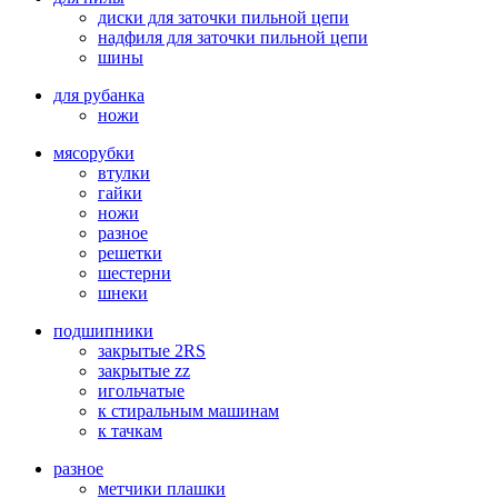
диски для заточки пильной цепи
надфиля для заточки пильной цепи
шины
для рубанка
ножи
мясорубки
втулки
гайки
ножи
разное
решетки
шестерни
шнеки
подшипники
закрытые 2RS
закрытые zz
игольчатые
к стиральным машинам
к тачкам
разное
метчики плашки