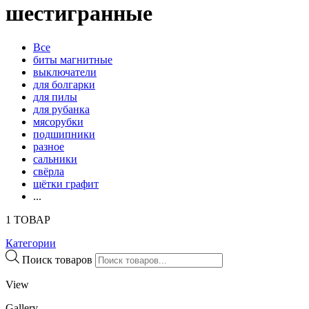
шестигранные
Все
биты магнитные
выключатели
для болгарки
для пилы
для рубанка
мясорубки
подшипники
разное
сальники
свёрла
щётки графит
...
1 ТОВАР
Категории
Поиск товаров
View
Gallery