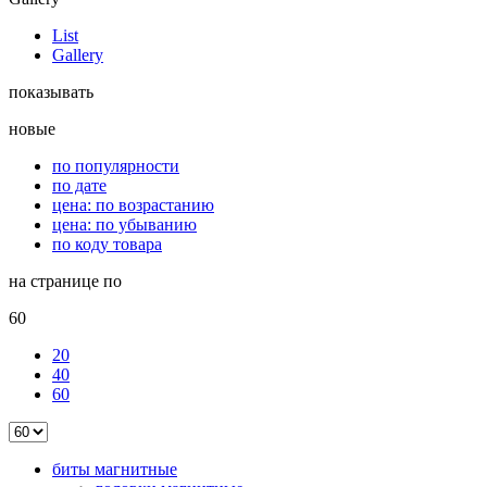
List
Gallery
показывать
новые
по популярности
по дате
цена: по возрастанию
цена: по убыванию
по коду товара
на странице по
60
20
40
60
биты магнитные