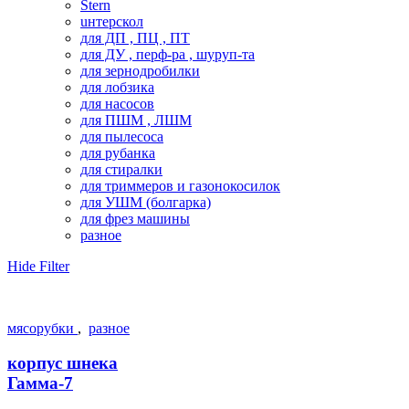
Stern
uнтерскол
для ДП , ПЦ , ПТ
для ДУ , перф-ра , шуруп-та
для зернодробилки
для лобзика
для насосов
для ПШМ , ЛШМ
для пылесоса
для рубанка
для стиралки
для триммеров и газонокосилок
для УШМ (болгарка)
для фрез машины
разное
Hide Filter
мясорубки
,
разное
корпус шнека
Гамма-7