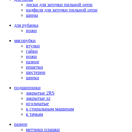
диски для заточки пильной цепи
надфиля для заточки пильной цепи
шины
для рубанка
ножи
мясорубки
втулки
гайки
ножи
разное
решетки
шестерни
шнеки
подшипники
закрытые 2RS
закрытые zz
игольчатые
к стиральным машинам
к тачкам
разное
метчики плашки