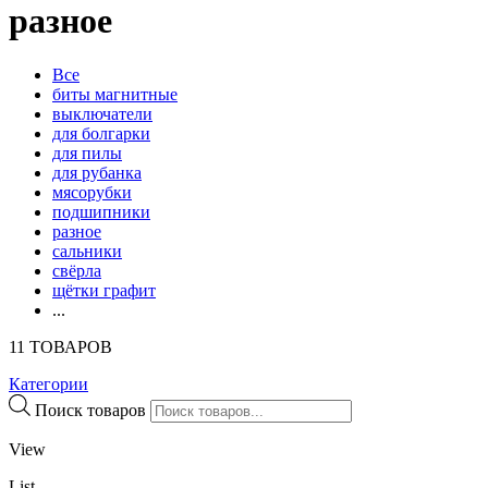
разное
Все
биты магнитные
выключатели
для болгарки
для пилы
для рубанка
мясорубки
подшипники
разное
сальники
свёрла
щётки графит
...
11 ТОВАРОВ
Категории
Поиск товаров
View
List