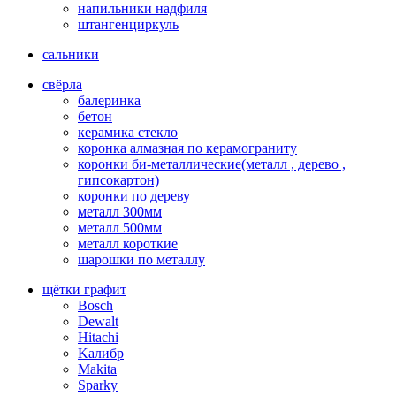
напильники надфиля
штангенциркуль
сальники
свёрла
балеринка
бетон
керамика стекло
коронка алмазная по керамограниту
коронки би-металлические(металл , дерево ,
гипсокартон)
коронки по дереву
металл 300мм
металл 500мм
металл короткие
шарошки по металлу
щётки графит
Bosch
Dewalt
Hitachi
Kалибр
Makita
Sparky