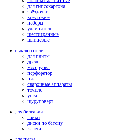
головки магнитные
для гипсокартона
звёздочки
крестовые
наборы
удлинители
шестигранные
шлицевые
выключатели
для плиты
дрель
мясорубка
перфоратор
пила
сварочные аппараты
точило
ушм
шуруповерт
для болгарки
гайки
диски по бетону
ключи
для пилы