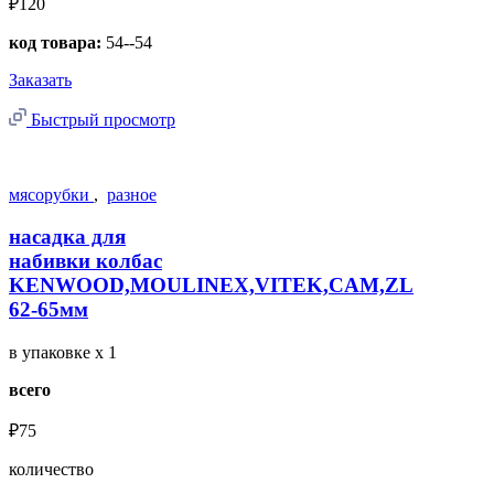
₽120
код товара:
54--54
Заказать
Быстрый просмотр
мясорубки
,
разное
насадка для
набивки колбас
KENWOOD,MOULINEX,VITEK,CAM,ZL
62-65мм
в упаковке
x 1
всего
₽75
количество