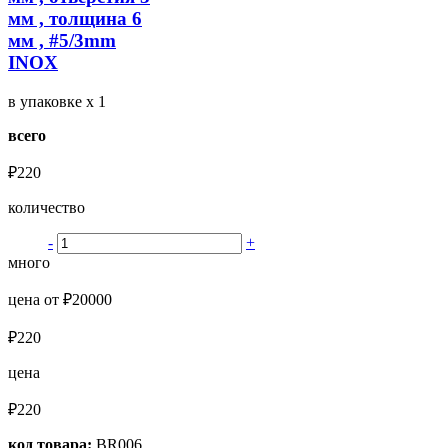
мм , толщина 6
мм , #5/3mm
INOX
в упаковке
x 1
всего
₽220
количество
-
+
много
цена от ₽20000
₽220
цена
₽220
код товара:
BR006