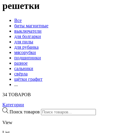
решетки
Все
биты магнитные
выключатели
для болгарки
для пилы
для рубанка
мясорубки
подшипники
разное
сальники
свёрла
щётки графит
...
34 ТОВАРОВ
Категории
Поиск товаров
View
List