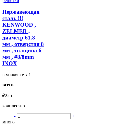
решетки
Нержавеющая
сталь !!!
KENWOOD ,
ZELMER ,
диаметр 61.8
мм , отверстия 8
мм , толщина 6
мм , #8/8mm
INOX
в упаковке
x 1
всего
₽225
количество
-
+
много