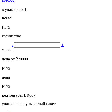
INOX
в упаковке
x 1
всего
₽175
количество
-
+
много
цена от ₽20000
₽175
цена
₽175
код товара:
BR007
упакована в пупырчатый пакет