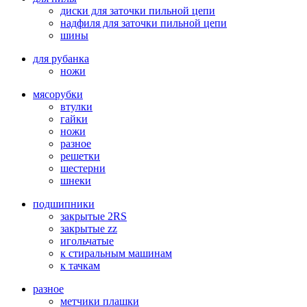
диски для заточки пильной цепи
надфиля для заточки пильной цепи
шины
для рубанка
ножи
мясорубки
втулки
гайки
ножи
разное
решетки
шестерни
шнеки
подшипники
закрытые 2RS
закрытые zz
игольчатые
к стиральным машинам
к тачкам
разное
метчики плашки