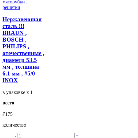
мясорубки
,
решетки
Нержавеющая
сталь !!!
BRAUN ,
BOSCH ,
PHILIPS ,
отечественные ,
диаметр 53.5
мм , толщина
6.1 мм , #5/0
INOX
в упаковке
x 1
всего
₽175
количество
-
+