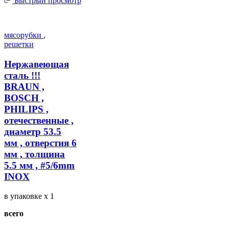
Быстрый просмотр
мясорубки
,
решетки
Нержавеющая
сталь !!!
BRAUN ,
BOSCH ,
PHILIPS ,
отечественные ,
диаметр 53.5
мм , отверстия 6
мм , толщина
5.5 мм , #5/6mm
INOX
в упаковке
x 1
всего