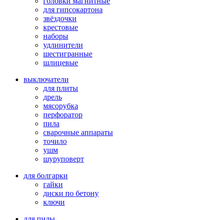
головки магнитные
для гипсокартона
звёздочки
крестовые
наборы
удлинители
шестигранные
шлицевые
выключатели
для плиты
дрель
мясорубка
перфоратор
пила
сварочные аппараты
точило
ушм
шуруповерт
для болгарки
гайки
диски по бетону
ключи
для пилы