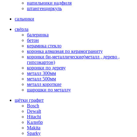
напильники надфиля
штангенциркуль
сальники
свёрла
балеринка
бетон
керамика стекло
коронка алмазная по керамограниту
коронки би-металлические(металл , дерево ,
гипсокартон)
коронки по дереву
металл 300мм
металл 500мм
металл короткие
шарошки по металлу
щётки графит
Bosch
Dewalt
Hitachi
Kалибр
Makita
Sparky