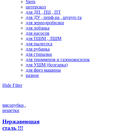
Stern
uнтерскол
для ДП , ПЦ , ПТ
для ДУ , перф-ра , шуруп-та
для зернодробилки
для лобзика
для насосов
для ПШМ , ЛШМ
для пылесоса
для рубанка
для стиралки
для триммеров и газонокосилок
для УШМ (болгарка)
для фрез машины
разное
Hide Filter
мясорубки
,
решетки
Нержавеющая
сталь !!!