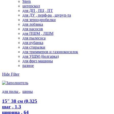
Stern
uнтерскол
для ДП , ПЦ , ПТ
для ДУ , перф-ра , шуруп-та
для зернодробилки
для лобзика
для насосов
для ПШМ , ЛШМ
для пылесоса
для рубанка
для стиралки
для триммеров и газонокосилок
для УШМ (болгарка)
для фрез машины
разное
Hide Filter
для пилы
,
шины
15″ 38 см (0,325
шаг , 1,3
ширина , 64