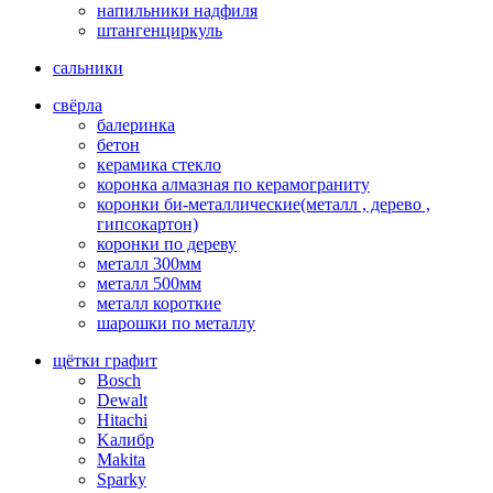
напильники надфиля
штангенциркуль
сальники
свёрла
балеринка
бетон
керамика стекло
коронка алмазная по керамограниту
коронки би-металлические(металл , дерево ,
гипсокартон)
коронки по дереву
металл 300мм
металл 500мм
металл короткие
шарошки по металлу
щётки графит
Bosch
Dewalt
Hitachi
Kалибр
Makita
Sparky