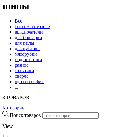
шины
Все
биты магнитные
выключатели
для болгарки
для пилы
для рубанка
мясорубки
подшипники
разное
сальники
свёрла
щётки графит
...
3 ТОВАРОВ
Категории
Поиск товаров
View
List