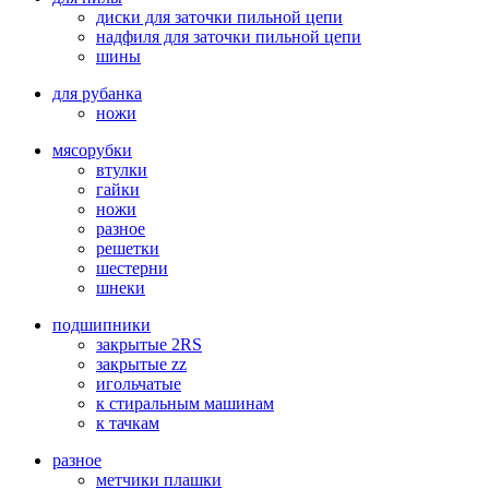
диски для заточки пильной цепи
надфиля для заточки пильной цепи
шины
для рубанка
ножи
мясорубки
втулки
гайки
ножи
разное
решетки
шестерни
шнеки
подшипники
закрытые 2RS
закрытые zz
игольчатые
к стиральным машинам
к тачкам
разное
метчики плашки