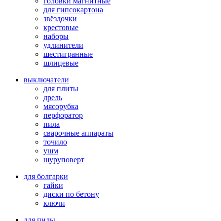
головки магнитные
для гипсокартона
звёздочки
крестовые
наборы
удлинители
шестигранные
шлицевые
выключатели
для плиты
дрель
мясорубка
перфоратор
пила
сварочные аппараты
точило
ушм
шуруповерт
для болгарки
гайки
диски по бетону
ключи
для пилы