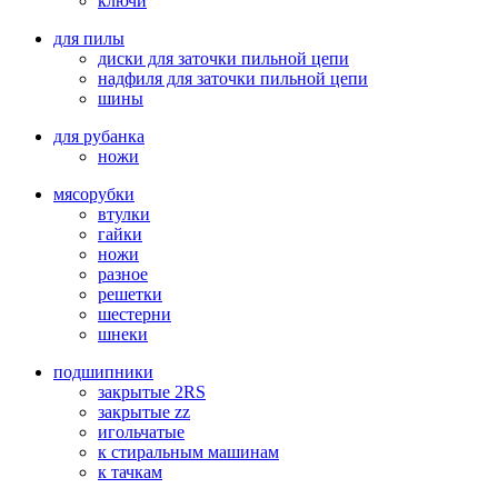
ключи
для пилы
диски для заточки пильной цепи
надфиля для заточки пильной цепи
шины
для рубанка
ножи
мясорубки
втулки
гайки
ножи
разное
решетки
шестерни
шнеки
подшипники
закрытые 2RS
закрытые zz
игольчатые
к стиральным машинам
к тачкам