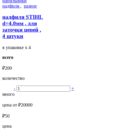
напильники
надфиля
,
разное
надфиля STIHL
d=4.0мм , для
заточки цепей ,
4 штуки
в упаковке
x 4
всего
₽200
количество
-
+
много
цена от ₽20000
₽50
цена