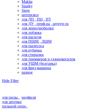
Makita
Sparky
Stern
uнтерскол
для ДП , ПЦ , ПТ
для ДУ , перф-ра , шуруп-та
для зернодробилки
для лобзика
для насосов
для ПШМ , ЛШМ
для пылесоса
для рубанка
для стиралки
для триммеров и газонокосилок
для УШМ (болгарка)
для фрез машины
разное
Hide Filter
для пилы
,
надфиля
для заточки
пильной цепи
,