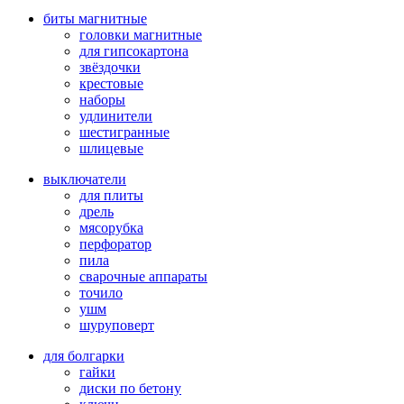
биты магнитные
головки магнитные
для гипсокартона
звёздочки
крестовые
наборы
удлинители
шестигранные
шлицевые
выключатели
для плиты
дрель
мясорубка
перфоратор
пила
сварочные аппараты
точило
ушм
шуруповерт
для болгарки
гайки
диски по бетону