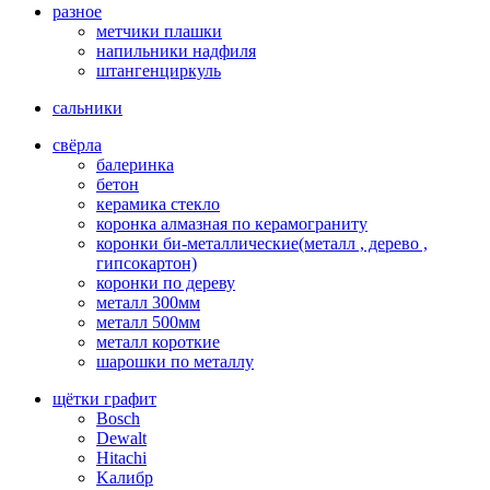
разное
метчики плашки
напильники надфиля
штангенциркуль
сальники
свёрла
балеринка
бетон
керамика стекло
коронка алмазная по керамограниту
коронки би-металлические(металл , дерево ,
гипсокартон)
коронки по дереву
металл 300мм
металл 500мм
металл короткие
шарошки по металлу
щётки графит
Bosch
Dewalt
Hitachi
Kалибр